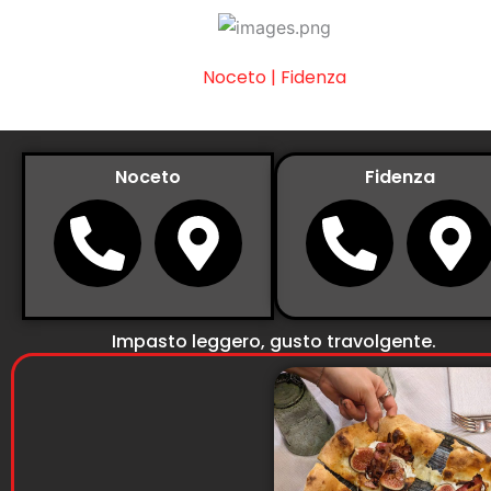
Vai
al
LA BUCA DEI DIAVOLI
contenuto
Noceto | Fidenza
Noceto
Fidenza
Impasto leggero, gusto travolgente.